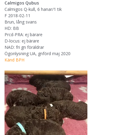
Calmigos Qubus
Calmigos Q-kull, 6 hanar/1 tik
F 2018-02-11
Brun, lång svans
HD: BB
Prcd-PRA: ej bärare
D-locus: ej bärare
NAD: fri gn föräldrar
Ögonlysning UA, gnförd maj 2020
Känd BPH