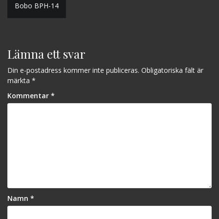
Inläggsnavigering
Bobo BPH-14
Lämna ett svar
Din e-postadress kommer inte publiceras.
Obligatoriska fält är
märkta
*
Kommentar
*
Namn
*