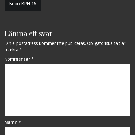
Inläggsnavigering
Bobo BPH-16
Lämna ett svar
Din e-postadress kommer inte publiceras.
Obligatoriska fält är
märkta
*
Kommentar
*
Namn
*