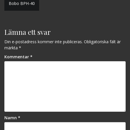
Inläggsnavigering
Bobo BPH-40
Lämna ett svar
Din e-postadress kommer inte publiceras.
Obligatoriska fält är
märkta
*
Kommentar
*
Namn
*