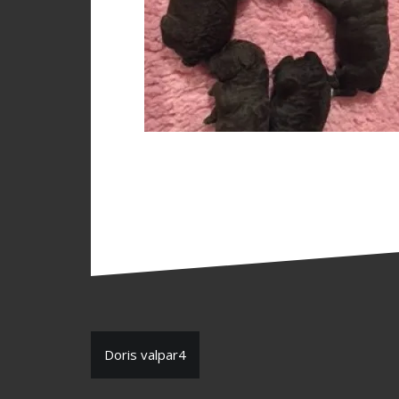
Inläggsnavigering
Doris valpar4