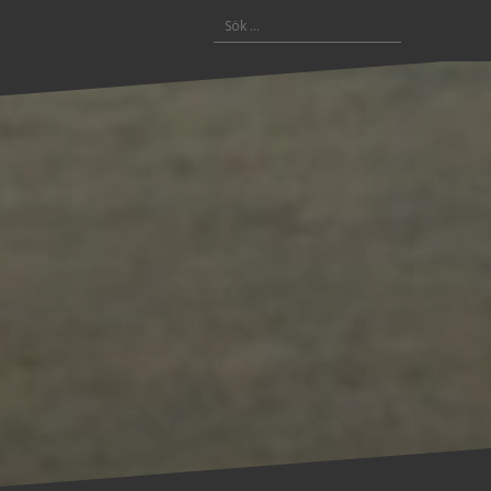
Sök
efter: