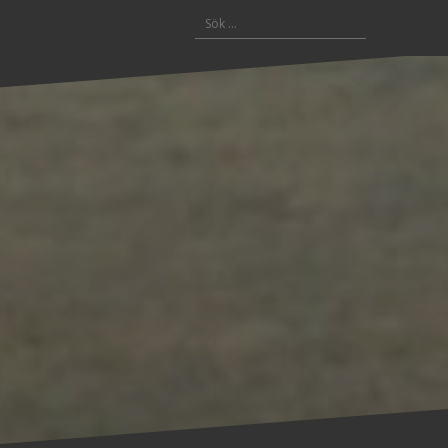
Sök
efter: