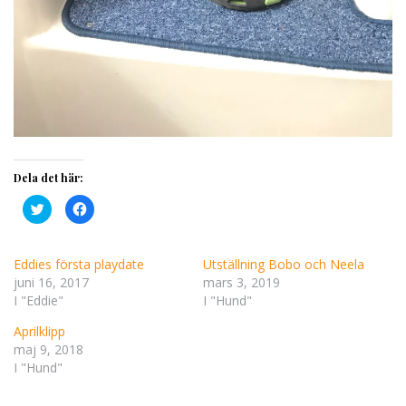
Dela det här:
K
K
l
l
i
i
c
c
k
k
a
a
Eddies första playdate
Utställning Bobo och Neela
f
f
juni 16, 2017
mars 3, 2019
ö
ö
r
r
I "Eddie"
I "Hund"
a
a
t
t
t
t
Aprilklipp
d
d
e
e
maj 9, 2018
l
l
I "Hund"
a
a
p
p
å
å
T
F