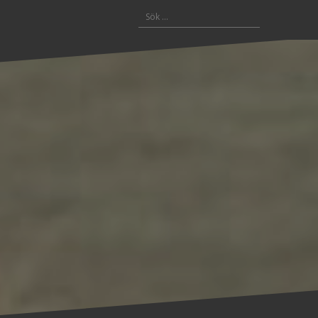
Sök
efter: