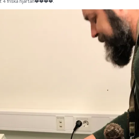
4 friska hjärtan❤️❤️❤️❤️.