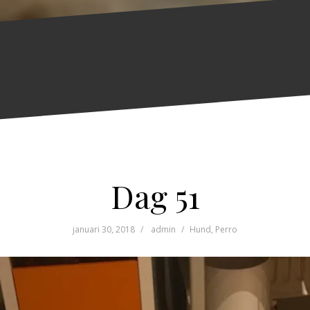
Dag 51
januari 30, 2018
admin
Hund
,
Perro