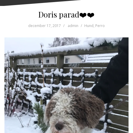
Doris parad❤️❤️
december 17, 2017
admin
Hund
,
Perro