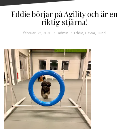
Eddie börjar på Agility och är en
riktig stjärna!
februari 25, 2020
admin
Eddie
,
Havva
,
Hund