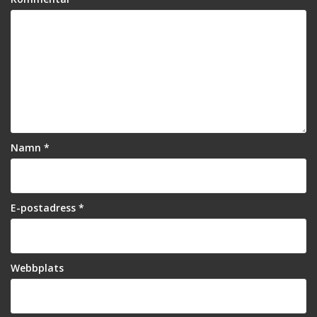
)
r
)
Namn
*
E-postadress
*
Webbplats