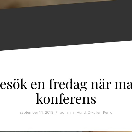
besök en fredag när ma
konferens
september 11, 2018
admin
Hund
,
O-kullen
,
Perro