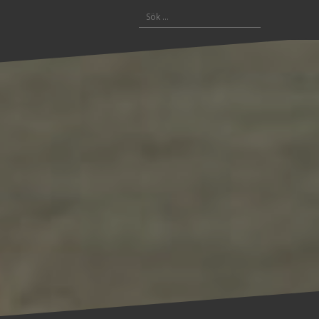
Sök
efter: