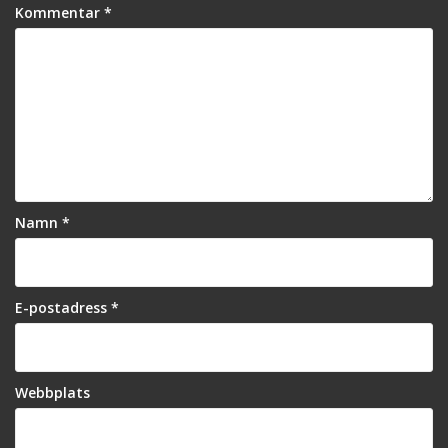
r
e
Kommentar
*
)
r
)
Namn
*
E-postadress
*
Webbplats