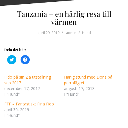
Tanzania – en härlig resa till
värmen
april 29, 2019
admin
Hund
Dela det här:
K
K
l
l
i
i
c
c
k
k
a
a
Fido på sin 2:a utställning
Härlig stund med Doris på
f
f
sep 2017
perrolägret
ö
ö
r
r
december 17, 2017
augusti 17, 2018
a
a
t
t
I "Hund"
I "Hund"
t
t
d
d
e
e
FFF – Fantastiskt Fina Fido
l
l
april 30, 2019
a
a
p
p
I "Hund"
å
å
T
F
w
a
i
c