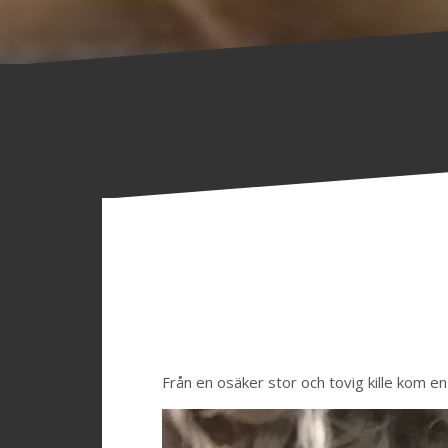
Från en osäker stor och tovig kille kom en 