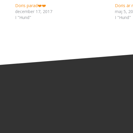
Doris parad❤️❤️
Doris är
december 17, 2017
maj 5, 2
I "Hund"
I "Hund"