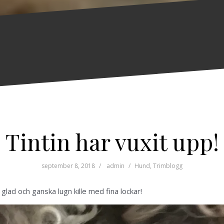
Tintin har vuxit upp!
september 8, 2018
admin
Hund
,
Trimblogg
glad och ganska lugn kille med fina lockar!