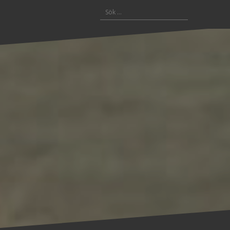
Sök
efter: