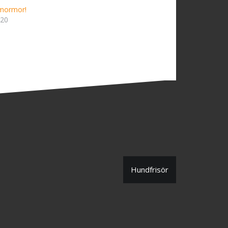
 mormor!
020
Hundfrisör