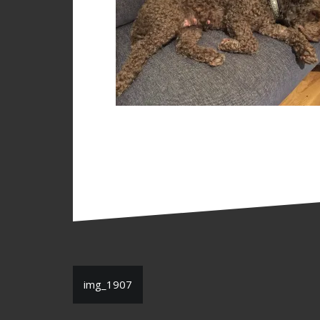
Inläggsnavigering
img_1907