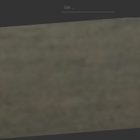
Sök
efter: