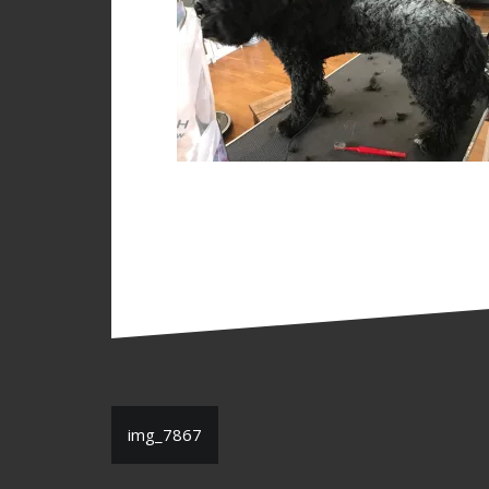
Inläggsnavigering
img_7867