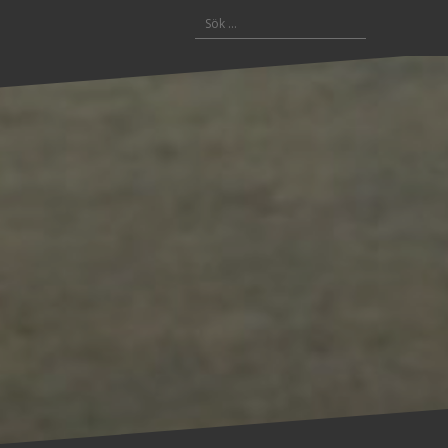
Sök
efter: