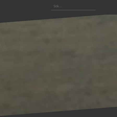
Sök
efter: