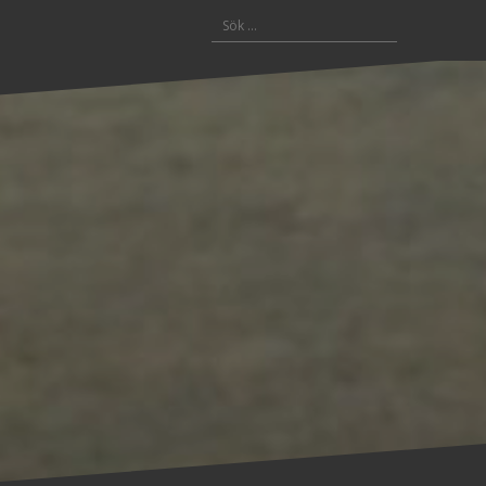
Sök
efter: