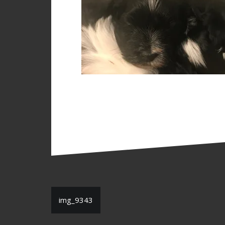
Inläggsnavigering
img_9343