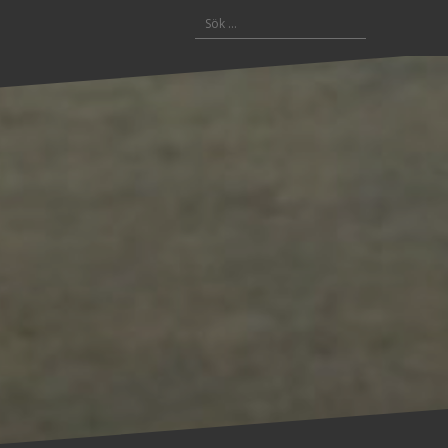
Sök
efter: