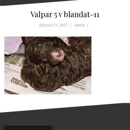
Valpar 5 v blandat-11
februari 11, 2017
admin
Inläggsnavigering