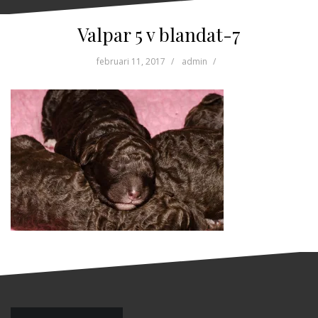
Valpar 5 v blandat-7
februari 11, 2017
admin
Inläggsnavigering